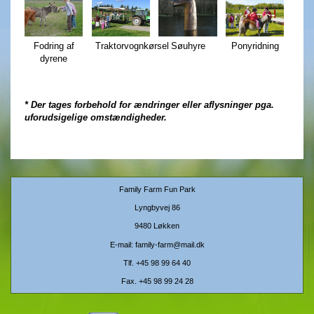
Fodring af
Traktorvognkørsel
Søuhyre
Ponyridning
dyrene
* Der tages forbehold for ændringer eller aflysninger pga.
uforudsigelige omstændigheder.
Family Farm Fun Park
Lyngbyvej 86
9480 Løkken
E-mail:
family-farm@mail.dk
Tlf.
+45 98 99 64 40
Fax. +45 98 99 24 28