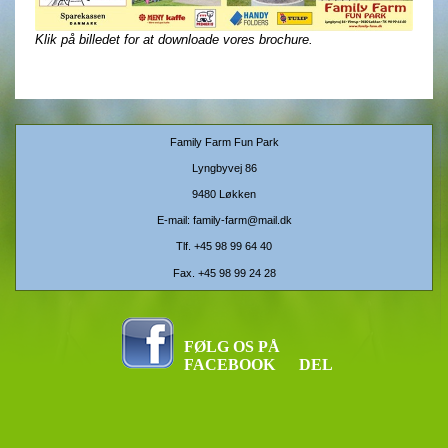
Klik på billedet for at downloade vores brochure.
Family Farm Fun Park
Lyngbyvej 86
9480 Løkken
E-mail:
family-farm@mail.dk
Tlf.
+45 98 99 64 40
Fax. +45 98 99 24 28
FØLG OS PÅ
FACEBOOK
DEL